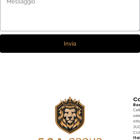
Invia
Co
Ro
Cel
sal
inf
JUD
CUI
Ita