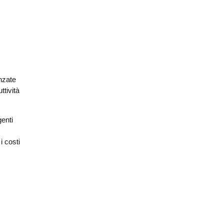
nzate
ttività
genti
i costi