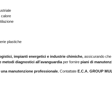
striale
 calore
tilazione
erie plastiche
logistici, impianti energetici e industrie chimiche,
assicurando che l
e metodi diagnostici all’avanguardia
per fornire
piani di manutenz
 una manutenzione professionale.
Contattate
E.C.A. GROUP MU