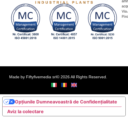
amm
acq
Via
P.i
Made by
Fiftyfivemedia srl
© 2026 All Rights Reserved.
Opțiunile Dumneavoastră de Confidențialitate
Aviz la colectare