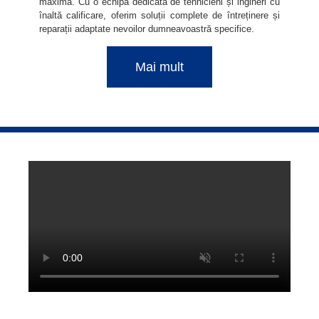
maximă. Cu o echipă dedicată de tehnicieni și ingineri cu
înaltă calificare, oferim soluții complete de întreținere și
reparații adaptate nevoilor dumneavoastră specifice.
Mai mult